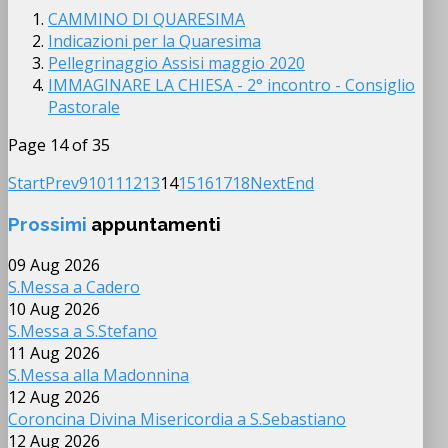
CAMMINO DI QUARESIMA
Indicazioni per la Quaresima
Pellegrinaggio Assisi maggio 2020
IMMAGINARE LA CHIESA - 2° incontro - Consiglio
Pastorale
Page 14 of 35
Start
Prev
9
10
11
12
13
14
15
16
17
18
Next
End
Prossimi
appuntamenti
09 Aug 2026
S.Messa a Cadero
10 Aug 2026
S.Messa a S.Stefano
11 Aug 2026
S.Messa alla Madonnina
12 Aug 2026
Coroncina Divina Misericordia a S.Sebastiano
12 Aug 2026