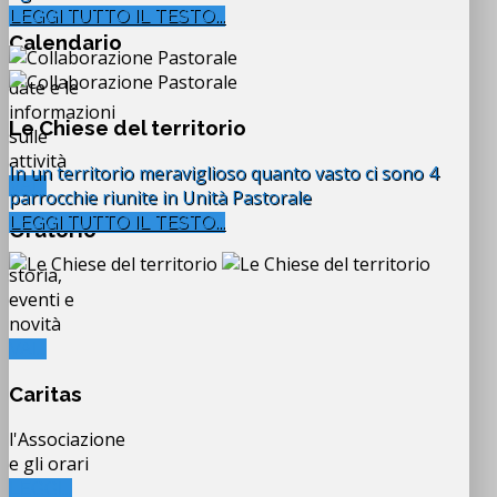
LEGGI TUTTO IL TESTO...
Calendario
date e le
informazioni
Le Chiese del territorio
sulle
attività
In un territorio meraviglioso quanto vasto ci sono 4
VAI...
parrocchie riunite in Unità Pastorale
LEGGI TUTTO IL TESTO...
Oratorio
storia,
eventi e
novità
VAI...
Caritas
l'Associazione
e gli orari
LEGGI...