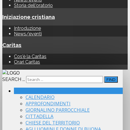
Storia dell'oratorio
Iniziazione cristiana
Introduzione
News/eventi
Caritas
Cos'è la Caritas
Orari Caritas
SEARCH ...
FIND
HOME
CALENDARIO
APPROFONDIMENTI
GIORNALINO PARROCCHIALE
CITTADELLA
CHIESE DEL TERRITORIO
AGLI UOMINI E DONNE DI BUONA