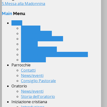
S.Messa alla Madonnina
Main
Menu
Home
Calendario
Approfondimenti
Giornalino parrocchiale
Cittadella
Chiese del territorio
Agli uomini e donne di buona volontà
Link suggeriti
Parrocchie
Contatti
News/eventi
Consiglio Pastorale
Oratorio
News/eventi
Storia dell'oratorio
Iniziazione cristiana