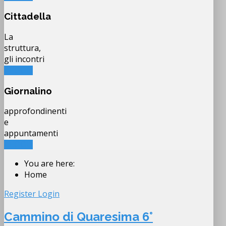
Cittadella
La
struttura,
gli incontri
LEGGI...
Giornalino
approfondinenti
e
appuntamenti
LEGGI...
You are here:
Home
Register
Login
Cammino di Quaresima 6°