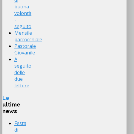
di
buona
volontà
-
seguito
Mensile
parrocchiale
Pastorale
Giovanile
A
seguito
delle
due
lettere
Le
ultime
news
Festa
di