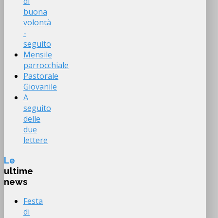
di
buona
volontà
-
seguito
Mensile
parrocchiale
Pastorale
Giovanile
A
seguito
delle
due
lettere
Le
ultime
news
Festa
di