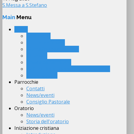
S.Messa a S.Stefano
Main
Menu
Home
Calendario
Approfondimenti
Giornalino parrocchiale
Cittadella
Chiese del territorio
Agli uomini e donne di buona volontà
Link suggeriti
Parrocchie
Contatti
News/eventi
Consiglio Pastorale
Oratorio
News/eventi
Storia dell'oratorio
Iniziazione cristiana