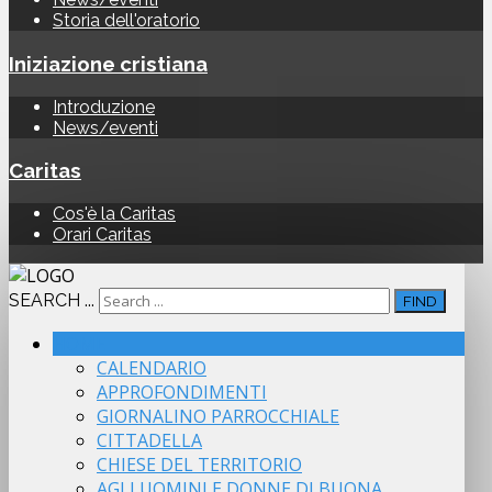
Storia dell'oratorio
Iniziazione cristiana
Introduzione
News/eventi
Caritas
Cos'è la Caritas
Orari Caritas
SEARCH ...
FIND
HOME
CALENDARIO
APPROFONDIMENTI
GIORNALINO PARROCCHIALE
CITTADELLA
CHIESE DEL TERRITORIO
AGLI UOMINI E DONNE DI BUONA