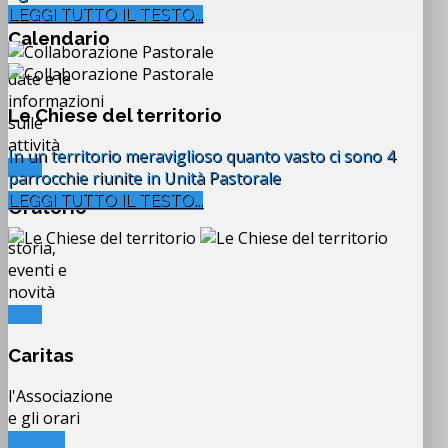
LEGGI TUTTO IL TESTO...
Calendario
date e le
informazioni
Le Chiese del territorio
sulle
attività
In un territorio meraviglioso quanto vasto ci sono 4
VAI...
parrocchie riunite in Unità Pastorale
LEGGI TUTTO IL TESTO...
Oratorio
storia,
eventi e
novità
VAI...
Caritas
l'Associazione
e gli orari
LEGGI...