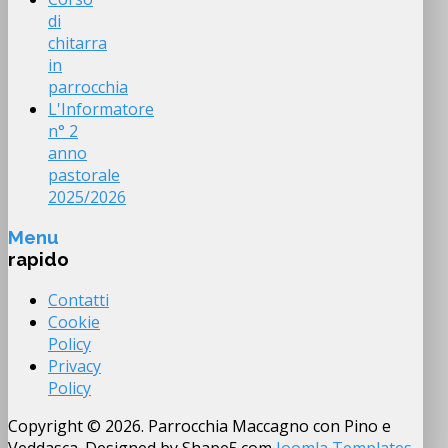
di
chitarra
in
parrocchia
L'Informatore
n° 2
anno
pastorale
2025/2026
Menu
rapido
Contatti
Cookie
Policy
Privacy
Policy
Copyright © 2026. Parrocchia Maccagno con Pino e
Veddasca. Designed by Shape5.com
Joomla Templates