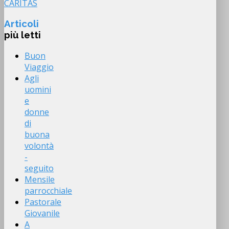
CARITAS
Articoli
più letti
Buon
Viaggio
Agli
uomini
e
donne
di
buona
volontà
-
seguito
Mensile
parrocchiale
Pastorale
Giovanile
A