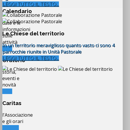
LEGGI TUTTO IL TESTO...
Calendario
date e le
informazioni
Le Chiese del territorio
sulle
attività
In un territorio meraviglioso quanto vasto ci sono 4
VAI...
parrocchie riunite in Unità Pastorale
LEGGI TUTTO IL TESTO...
Oratorio
storia,
eventi e
novità
VAI...
Caritas
l'Associazione
e gli orari
LEGGI...