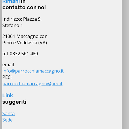
Rimani
in
contatto con noi
Indirizzo: Piazza S.
Stefano 1
21061 Maccagno con
Pino e Veddasca (VA)
tel: 0332 561 480
email:
info@parrocchiamaccagno.it
PEC:
parrocchiamaccagno@pec.it
Link
suggeriti
Santa
Sede