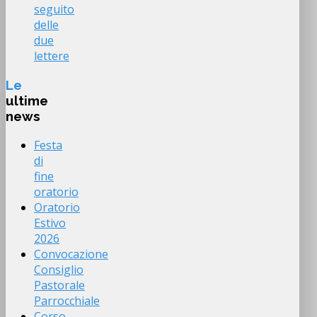
seguito
delle
due
lettere
Le
ultime
news
Festa
di
fine
oratorio
Oratorio
Estivo
2026
Convocazione
Consiglio
Pastorale
Parrocchiale
Corso