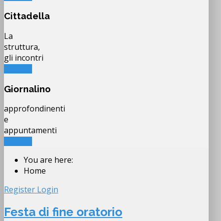
Cittadella
La
struttura,
gli incontri
LEGGI...
Giornalino
approfondinenti
e
appuntamenti
LEGGI...
You are here:
Home
Register
Login
Festa di fine oratorio