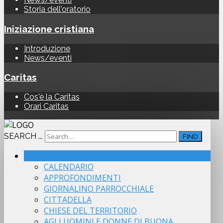
Storia dell'oratorio
Iniziazione cristiana
Introduzione
News/eventi
Caritas
Cos'è la Caritas
Orari Caritas
SEARCH ...
FIND
HOME
CALENDARIO
APPROFONDIMENTI
GIORNALINO PARROCCHIALE
CITTADELLA
CHIESE DEL TERRITORIO
AGLI UOMINI E DONNE DI BUONA