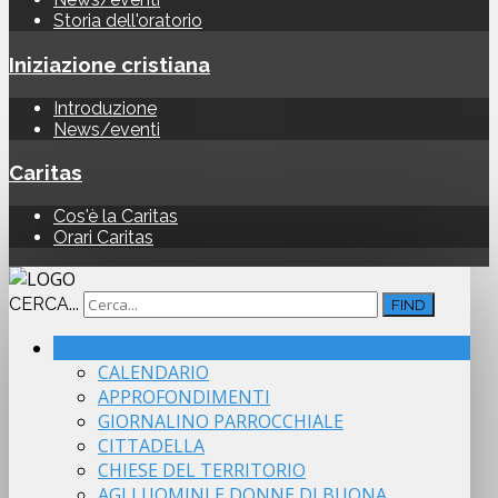
Storia dell'oratorio
Iniziazione cristiana
Introduzione
News/eventi
Caritas
Cos'è la Caritas
Orari Caritas
CERCA...
FIND
HOME
CALENDARIO
APPROFONDIMENTI
GIORNALINO PARROCCHIALE
CITTADELLA
CHIESE DEL TERRITORIO
AGLI UOMINI E DONNE DI BUONA