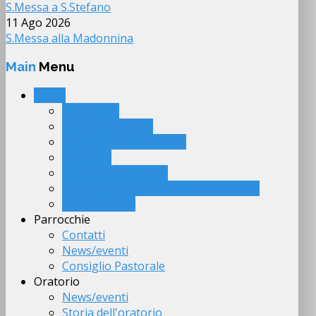
S.Messa a S.Stefano
11 Ago 2026
S.Messa alla Madonnina
Main
Menu
Home
Calendario
Approfondimenti
Giornalino parrocchiale
Cittadella
Chiese del territorio
Agli uomini e donne di buona volontà
Link suggeriti
Parrocchie
Contatti
News/eventi
Consiglio Pastorale
Oratorio
News/eventi
Storia dell'oratorio