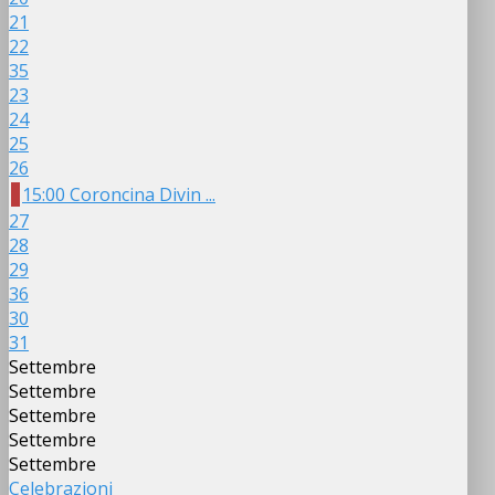
21
22
35
23
24
25
26
15:00 Coroncina Divin ...
27
28
29
36
30
31
Settembre
Settembre
Settembre
Settembre
Settembre
Celebrazioni