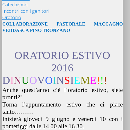
Catechismo
Incontri con i genitori
Oratorio
COLLABORAZIONE PASTORALE MACCAGNO
VEDDASCA PINO TRONZANO
ORATORIO ESTIVO
2016
D
I
N
U
O
V
O
I
N
S
I
E
M
E
!
!
Anche quest’anno c’è l’oratorio estivo, siete
pronti?!
Torna l’appuntamento estivo che ci piace
tanto………
Inizierà giovedì 9 giugno e venerdì 10 con i
pomeriggi dalle 14.00 alle 16.30.