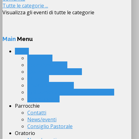
Tutte le categorie ...
Visualizza gli eventi di tutte le categorie
Main
Menu
Home
Calendario
Approfondimenti
Giornalino parrocchiale
Cittadella
Chiese del territorio
Agli uomini e donne di buona volontà
Link suggeriti
Parrocchie
Contatti
News/eventi
Consiglio Pastorale
Oratorio