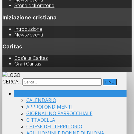
Storia dell'oratorio
Iniziazione cristiana
Introduzione
News/eventi
Caritas
Cos'è la Caritas
Orari Caritas
CERCA...
FIND
HOME
CALENDARIO
APPROFONDIMENTI
GIORNALINO PARROCCHIALE
CITTADELLA
CHIESE DEL TERRITORIO
AGLI UOMINI E DONNE DI BUONA