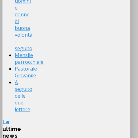
uomini
e
donne
di
buona
volontà
-
seguito
Mensile
parrocchiale
Pastorale
Giovanile
A
seguito
delle
due
lettere
Le
ultime
news