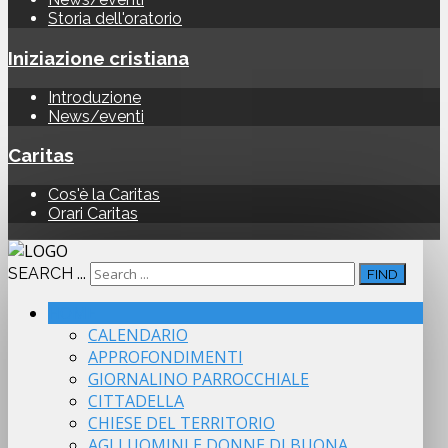
Storia dell'oratorio
Iniziazione cristiana
Introduzione
News/eventi
Caritas
Cos'è la Caritas
Orari Caritas
SEARCH ...
FIND
HOME
CALENDARIO
APPROFONDIMENTI
GIORNALINO PARROCCHIALE
CITTADELLA
CHIESE DEL TERRITORIO
AGLI UOMINI E DONNE DI BUONA