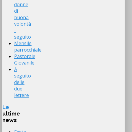
donne
di
buona
volontà
-
seguito
Mensile
parrocchiale
Pastorale
Giovanile
A
seguito
delle
due
lettere
Le
ultime
news