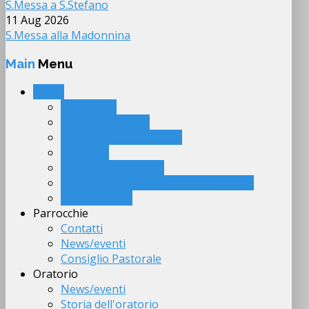
S.Messa a S.Stefano
11 Aug 2026
S.Messa alla Madonnina
Main
Menu
Home
Calendario
Approfondimenti
Giornalino parrocchiale
Cittadella
Chiese del territorio
Agli uomini e donne di buona volontà
Link suggeriti
Parrocchie
Contatti
News/eventi
Consiglio Pastorale
Oratorio
News/eventi
Storia dell'oratorio