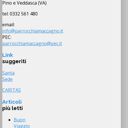
Pino e Veddasca (VA)
tel: 0332 561 480
email:
info@parrocchiamaccagno.it
PEC:
parrocchiamaccagno@pec.it
Link
suggeriti
Santa
Sede
CARITAS
Articoli
più letti
Buon
Viaggio