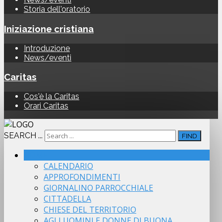
Storia dell'oratorio
Iniziazione cristiana
Introduzione
News/eventi
Caritas
Cos'è la Caritas
Orari Caritas
SEARCH ...
FIND
HOME
CALENDARIO
APPROFONDIMENTI
GIORNALINO PARROCCHIALE
CITTADELLA
CHIESE DEL TERRITORIO
AGLI UOMINI E DONNE DI BUONA