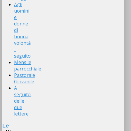
Agli
uomini
e
donne
di
buona
volontà
-
seguito
Mensile
parrocchiale
Pastorale
Giovanile
A
seguito
delle
due
lettere
Le