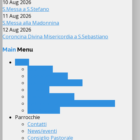
10 Aug 2026
S.Messa a S.Stefano
11 Aug 2026
S.Messa alla Madonnina
12 Aug 2026
Coroncina Divina Misericordia a S.Sebastiano
Main
Menu
Home
Calendario
Approfondimenti
Giornalino parrocchiale
Cittadella
Chiese del territorio
Agli uomini e donne di buona volontà
Link suggeriti
Parrocchie
Contatti
News/eventi
Consiglio Pastorale