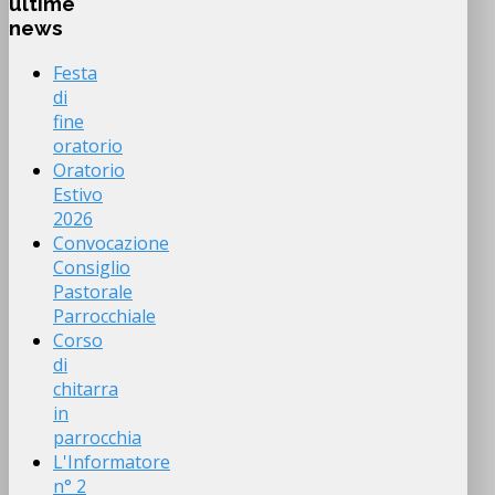
ultime
news
Festa
di
fine
oratorio
Oratorio
Estivo
2026
Convocazione
Consiglio
Pastorale
Parrocchiale
Corso
di
chitarra
in
parrocchia
L'Informatore
n° 2