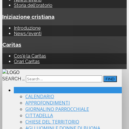
Storia dell'oratorio
Iniziazione cristiana
Introduzione
News/eventi
Caritas
Cos'è la Caritas
Orari Caritas
SEARCH ...
FIND
HOME
CALENDARIO
APPROFONDIMENTI
GIORNALINO PARROCCHIALE
CITTADELLA
CHIESE DEL TERRITORIO
AGLI UOMINI E DONNE DI BUONA