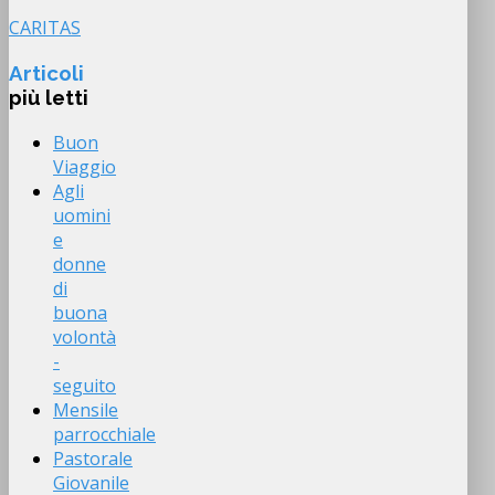
CARITAS
Articoli
più letti
Buon
Viaggio
Agli
uomini
e
donne
di
buona
volontà
-
seguito
Mensile
parrocchiale
Pastorale
Giovanile