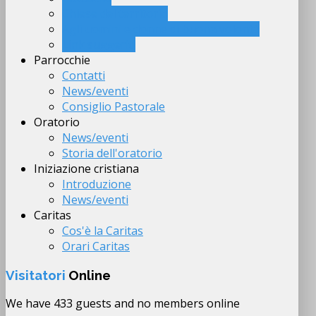
Chiese del territorio
Agli uomini e donne di buona volontà
Link suggeriti
Parrocchie
Contatti
News/eventi
Consiglio Pastorale
Oratorio
News/eventi
Storia dell'oratorio
Iniziazione cristiana
Introduzione
News/eventi
Caritas
Cos'è la Caritas
Orari Caritas
Visitatori
Online
We have 433 guests and no members online