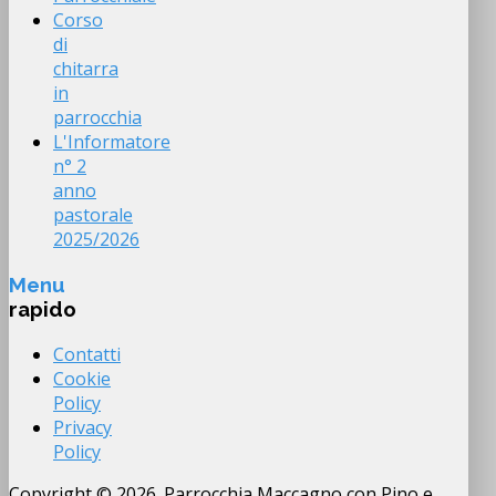
Corso
di
chitarra
in
parrocchia
L'Informatore
n° 2
anno
pastorale
2025/2026
Menu
rapido
Contatti
Cookie
Policy
Privacy
Policy
Copyright © 2026. Parrocchia Maccagno con Pino e