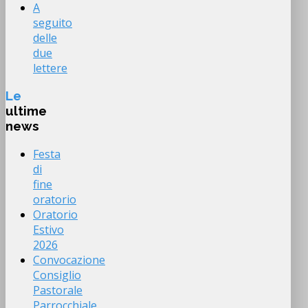
A
seguito
delle
due
lettere
Le
ultime
news
Festa
di
fine
oratorio
Oratorio
Estivo
2026
Convocazione
Consiglio
Pastorale
Parrocchiale