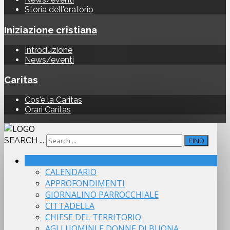
Storia dell'oratorio
Iniziazione cristiana
Introduzione
News/eventi
Caritas
Cos'è la Caritas
Orari Caritas
SEARCH ...
FIND
HOME
CALENDARIO
APPROFONDIMENTI
GIORNALINO PARROCCHIALE
CITTADELLA
CHIESE DEL TERRITORIO
AGLI UOMINI E DONNE DI BUONA