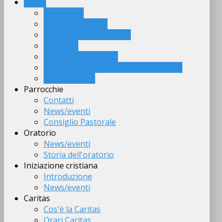
Home
Calendario
Approfondimenti
Giornalino parrocchiale
Cittadella
Chiese del territorio
Agli uomini e donne di buona volontà
Link suggeriti
Parrocchie
Contatti
News/eventi
Consiglio Pastorale
Oratorio
News/eventi
Storia dell'oratorio
Iniziazione cristiana
Introduzione
News/eventi
Caritas
Cos'è la Caritas
Orari Caritas