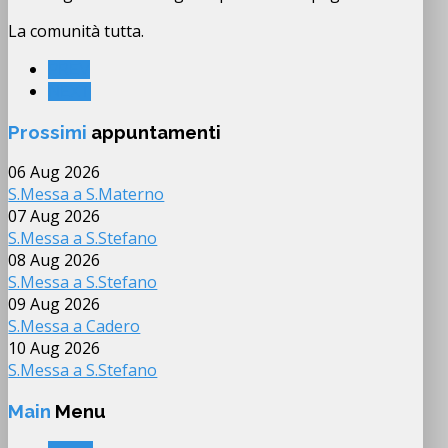
La comunità tutta.
PREV
NEXT
Prossimi
appuntamenti
06 Aug 2026
S.Messa a S.Materno
07 Aug 2026
S.Messa a S.Stefano
08 Aug 2026
S.Messa a S.Stefano
09 Aug 2026
S.Messa a Cadero
10 Aug 2026
S.Messa a S.Stefano
Main
Menu