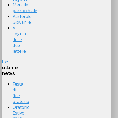
Mensile
parrocchiale
Pastorale
Giovanile
A
seguito
delle
due
lettere
Le
ultime
news
Festa
di
fine
oratorio
Oratorio
Estivo