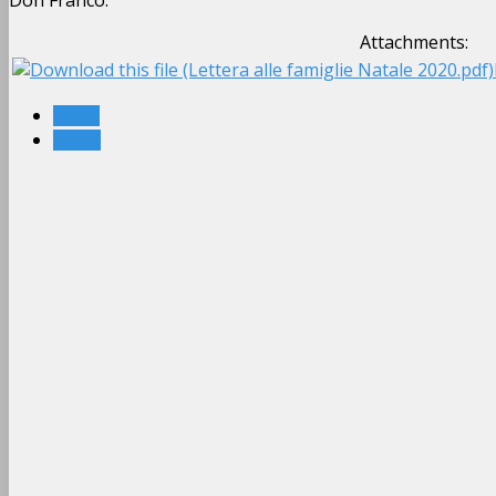
Don Franco.
Attachments:
PREV
NEXT