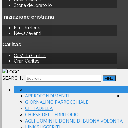
Storia dell'oratorio
Iniziazione cristiana
Introduzione
News/eventi
Caritas
Cos'è la Caritas
Orari Caritas
SEARCH ...
FIND
CALENDARIO
H
APPROFONDIMENTI
GIORNALINO PARROCCHIALE
CITTADELLA
CHIESE DEL TERRITORIO
AGLI UOMINI E DONNE DI BUONA VOLONTÀ
LINK SUGGERITI