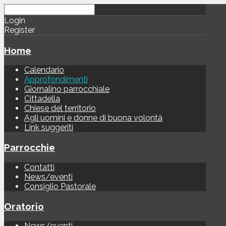
Login
Register
Home
Calendario
Approfondimenti
Giornalino parrocchiale
Cittadella
Chiese del territorio
Agli uomini e donne di buona volontà
Link suggeriti
Parrocchie
Contatti
News/eventi
Consiglio Pastorale
Oratorio
News/eventi