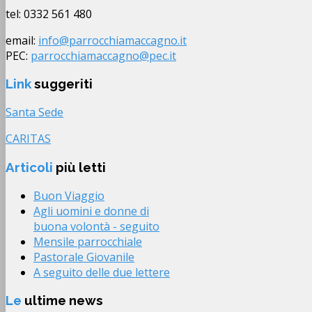
tel: 0332 561 480
email:
info@parrocchiamaccagno.it
PEC:
parrocchiamaccagno@pec.it
Link
suggeriti
Santa Sede
CARITAS
Articoli
più letti
Buon Viaggio
Agli uomini e donne di
buona volontà - seguito
Mensile parrocchiale
Pastorale Giovanile
A seguito delle due lettere
Le
ultime news